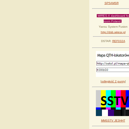
SP5AMSR
WIRES-X dashboard fo
room Poland
Yaesu System Fusion
http://dsb.wiresx.pl
DSTAR:
REF032A
[
odległość 2 punty
]
MMSSTV JE3HHT