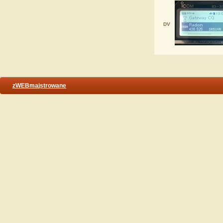
DV
zWEBmajstrowane