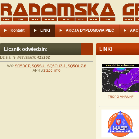
Kontakt
LINKI
AKCJA DYPLOMOWA PIĘĆ
AKC
Licznik odwiedzin:
LINKI
Dzisiaj:
9
Wszystkich:
413162
WX:
SQ5DCP,
SQ5SUI
,
SQ5OUZ-1
,
SQ5OUZ-8
APRS:
static
,
info
TROPO VHF/UHF