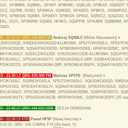
LVC, SP9MBR, SQ9NKL, SP4SP, SP8KWO, SQ8LUN, SP8KAF, SQ8SEP, 
GCZ, SQ7RB, SO3O, SP6WGA, SQ9GEE, SP4GED, SP9KOL, SN380PISZ,
TPS, SP6KSW, SQ5BA, SP5MXY, SP9KSR, SP6VZ, SQ5SCZ, SO5ZGO, S
EKL, SQ7L, SP5RWW, SQ5RS, HF0KO, SQ2PPM, SP4UBW, SQ8BWM, SP8
OWD.
00 - 21:15 LT QRG 144.600 FM
Andrzej SQ5BLC
{Mińsk Mazowiecki}
>
JD/KO02QD, SN5DUCH/KO02QD-KLUBOWA, SP5JTO/KO02LG, SP5XTF/
GPK/KO02OD, SQ5ANT/KO02OD, SP5BOM/KO02KE, HF5P/KO02MC, SP5
MXY/KO02LF, SQ5SCZ/KO12DF, SO5ZGO/KO12DE-KLUBOWA, SQ5JP/KO0
PC/KO02LC, SP5UAO/KO01TV, SP5GO/KO02LE-QRP, SQ5BA/KO01UU, S
PD/KO02TD, SP5GRA/KO02MI-QRP, SP5ONE/KO01PX, SQ5AKY/KO01TV
15 - 21:30 LT QRG 439.900 FM
Mariusz SP5TE
{Radzymin}
>
PC/KO02LC, SQ5RE/KO02LA, SP5JTO/KO02LG, SQ5JD/KO02QD, SN0DU
GPK/KO02, SP5CEAT/KO01JV, SQ5ANT/KO02OD, SP5GO/KO02LE, SQ5J
EKL/KO02LF, SP5CWC/KO02MB, SP5GRA/KO02MI, SQ5PD/KO02TD, SQ
UAO/KO01TV, SP5USG/KO02JB, HF5P/KO02MC, SQ5PIK/KO02PC (25 stac
20 - 21:45 LT QRG 144.310 USB
SESJA ODWOŁANA
0 - 22:20 LT FT8
Paweł HF5P
{Nowa Iwiczna}
>
0-22:10, QRG: 144.174MHz FT8 (2m band, V)