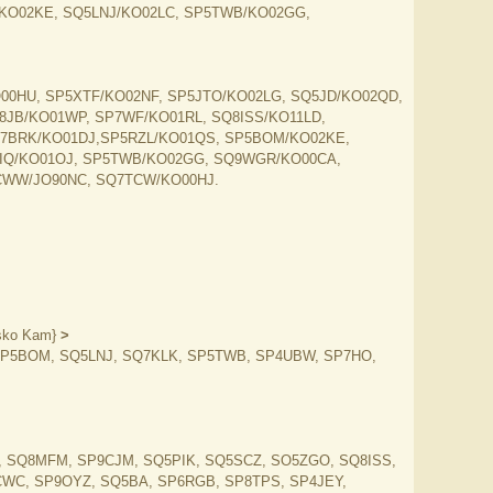
/KO02KE, SQ5LNJ/KO02LC, SP5TWB/KO02GG,
O00HU, SP5XTF/KO02NF, SP5JTO/KO02LG, SQ5JD/KO02QD,
JB/KO01WP, SP7WF/KO01RL, SQ8ISS/KO11LD,
7BRK/KO01DJ,SP5RZL/KO01QS, SP5BOM/KO02KE,
RIQ/KO01OJ, SP5TWB/KO02GG, SQ9WGR/KO00CA,
9CWW/JO90NC, SQ7TCW/KO00HJ.
sko Kam}
>
SP5BOM, SQ5LNJ, SQ7KLK, SP5TWB, SP4UBW, SP7HO,
>
, SQ8MFM, SP9CJM, SQ5PIK, SQ5SCZ, SO5ZGO, SQ8ISS,
CWC, SP9OYZ, SQ5BA, SP6RGB, SP8TPS, SP4JEY,