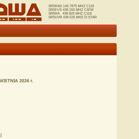
SR5RAD 145.7875 MHZ C118
SR5FUS 438.150 MHZ C4FM
SR5RA 438.925 MHZ C118
SR5UVR 438.525 MHZ D-STAR
WIETNIA 2026 r.
m
]