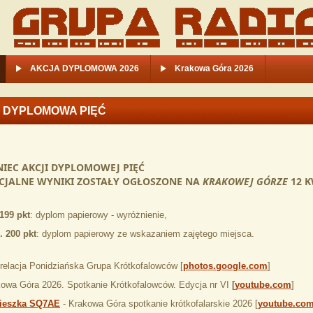
AKCJA DYPLOMOWA 2026
Krakowa Góra 2026
 DYPLOMOWA PIĘĆ
IEC AKCJI DYPLOMOWEJ PIĘĆ
CJALNE WYNIKI ZOSTAŁY OGŁOSZONE NA
KRAKOWEJ GÓRZE
12 K
199 pkt
: dyplom papierowy - wyróżnienie,
 200 pkt
: dyplom papierowy ze wskazaniem zajętego miejsca.
relacja Ponidziańska Grupa Krótkofalowców [
photos.google.com
]
owa Góra 2026. Spotkanie Krótkofalowców. Edycja nr VI
[
youtube.com
]
ieszka SQ7AE
- Krakowa Góra spotkanie krótkofalarskie 2026 [
youtube.co