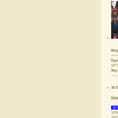
Miej
~~~
Dyp
SP7
Wyr
------
30 
Uwa
18:
SP9
SP7