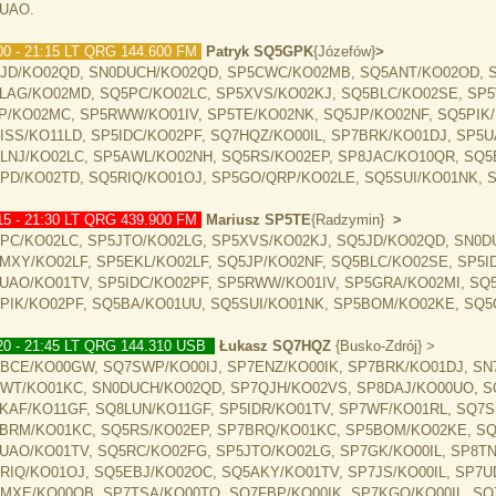
UAO.
00 - 21:15 LT QRG 144.600 FM
Patryk SQ5GPK
{Józefów
}
>
JD/KO02QD, SN0DUCH/KO02QD, SP5CWC/KO02MB, SQ5ANT/KO02OD, 
LAG/KO02MD, SQ5PC/KO02LC, SP5XVS/KO02KJ, SQ5BLC/KO02SE, SP
P/KO02MC, SP5RWW/KO01IV, SP5TE/KO02NK, SQ5JP/KO02NF, SQ5PIK/
ISS/KO11LD, SP5IDC/KO02PF, SQ7HQZ/KO00IL, SP7BRK/KO01DJ, SP5
LNJ/KO02LC, SP5AWL/KO02NH, SQ5RS/KO02EP, SP8JAC/KO10QR, SQ5
PD/KO02TD, SQ5RIQ/KO01OJ, SP5GO/QRP/KO02LE, SQ5SUI/KO01NK, S
15 - 21:30 LT QRG 439.900 FM
Mariusz SP5TE
{Radzymin}
>
PC/KO02LC, SP5JTO/KO02LG, SP5XVS/KO02KJ, SQ5JD/KO02QD, SN0D
MXY/KO02LF, SP5EKL/KO02LF, SQ5JP/KO02NF, SQ5BLC/KO02SE, SP5I
UAO/KO01TV, SP5IDC/KO02PF, SP5RWW/KO01IV, SP5GRA/KO02MI, SQ
PIK/KO02PF, SQ5BA/KO01UU, SQ5SUI/KO01NK, SP5BOM/KO02KE, SQ
20 - 21:45 LT QRG 144.310 USB
Łukasz SQ7HQZ
{Busko-Zdrój} >
BCE/KO00GW, SQ7SWP/KO00IJ, SP7ENZ/KO00IK, SP7BRK/KO01DJ, SN
WT/KO01KC, SN0DUCH/KO02QD, SP7QJH/KO02VS, SP8DAJ/KO00UO, S
KAF/KO11GF, SQ8LUN/KO11GF, SP5IDR/KO01TV, SP7WF/KO01RL, SQ7S
BRM/KO01KC, SQ5RS/KO02EP, SP7BRQ/KO01KC, SP5BOM/KO02KE, SQ5
UAO/KO01TV, SQ5RC/KO02FG, SP5JTO/KO02LG, SP7GK/KO00IL, SP8TN
RIQ/KO01OJ, SQ5EBJ/KO02OC, SQ5AKY/KO01TV, SP7JS/KO00IL, SP7U
MXE/KO00QB, SP7TSA/KO00TO, SQ7FBP/KO00IK, SP7KGO/KO00IL, SQ