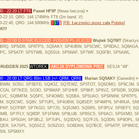
0 - 22:20 LT FT8
Paweł HF5P
{Nowa Iwiczna}
>
0-22:10, QRG: 144.174MHz FT8 (2m band, V)
10-22:40, QRG: 144.500MHz
S
S
T
V
[
FB: Łączności przez całą Polskę
]
K!!!
45 - 22:00 D-STAR:XLX132D FUSION:PL-XLX132
Wojtek SQ7WT
{Skarży
BRQ, SP5IDR, SP8TPS, SQ5AKY, SP4UBW, SP5CWC, SP8DAJ, SQ8AGA,
PC, SP5ATP, SP5TWB, SQ5SUI, SP5NAF, SP7WF, SQ5FBI, SP5AWL.
GRUDZIEŃ 2025
WTOREK
AKCJA DYPLOMOWA PIĘĆ
SESJA "49"
00 - 20:00 LT QRG 80m LSB (+/- QRM, QRN)
Marian SQ5AKY
{Garwolin}
BWM, SO5U, SP3EFD, SQ4OZ, SQ7EWZ, SP3TOT, SQ5OMO, SP9CJM, S
CGN, SP7KED, SO3O, SP9WAP, SP1HHF, SP8KP, SP6VZ, SP5IDR, SQ5N
LVC, SQ8MFM, SQ5PC, SP4OWD, SQ5BA, SP5UAO, SP5RWW, SP8TPS, 
M, SQ5CWC, SQ8V, SP7UPL, SP4UBW, SQ8SEP, SP4MPN, SP4RUA, SN5
PAP, SQ7FBP, SP7KGO, SP7JS, SQ5JMO, SQ5RS, SP3PLV, SP6EFY, SQ
IMB, SP7FLY, SQ8DP, SP1FMW, SP9LUB, SP8SCS, SP6ACI, SP5XMD, S
BAU, SP5GIH, SP3BLZ, SP7UPL, SQ3DVQ, SQ7FJS, SQ3DN, SP9OPL, 
QER, SA7SPL, SQ5SCZ, SO5ZGO, SO8DAN, SQ7BCE, SP5ATP, SP9NOZ, 
SN, SP5MXY.