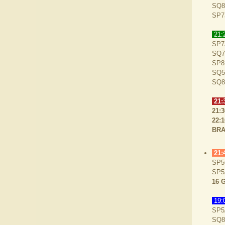
SQ8
SP7
21:
SP7
SQ7
SP8
SQ5
SQ8
21:3
21:
22:
BRA
21:
SP5
SP5
16 
19:
SP5
SQ8