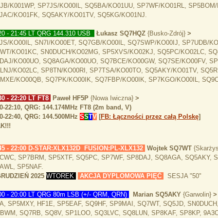
JB/K001WP, SP7JS/KO00IL, SQ5BA/KO01UU, SP7WF/KO01RL, SP5BOM
JAC/KO01FK, SQ5AKY/KO01TV, SQ5KG/KO01NJ.
20 - 21:45 LT QRG 144.310 USB
Łukasz SQ7HQZ
{Busko-Zdrój}
>
JS/KO00IL, SN7I/KO00ET, SQ7GB/KO00IL, SQ7SWP/KO00IJ, SP7UDB/K
WT/KO01KC, SN0DUCH/KO02MG, SP5XVS/KO02KJ, SQ5PC/KO02LC, SQ8
DAJ/KO00UO, SQ8AGA/KO00UO, SQ7BCE/KO00GW, SQ7SE/KO00FV, SP
LNJ/KO02LC, SP8TN/KO00RI, SP7TSA/KO00TO, SQ5AKY/KO01TV, SQ5
MXE/KO00QB, SQ7PK/KO00IK, SQ7FBP/KO00IK, SP7KGO/KO00IL, SQ
0 - 22:20 LT FT8
Paweł HF5P
{Nowa Iwiczna}
>
30-22:10, QRG: 144.174MHz FT8 (2m band, V)
10-22:40, QRG: 144.500MHz
S
S
T
V
[
FB: Łączności przez całą Polskę
]
K!!!
45 - 22:00 D-STAR:XLX132D FUSION:PL-XLX132
Wojtek SQ7WT
{Skarży
CWC, SP7BRM, SP5XTF, SQ5PC, SP7WF, SP8DAJ, SQ8AGA, SQ5AKY, 
AWL, SP5NAF.
GRUDZIEŃ 2025
WTOREK
AKCJA DYPLOMOWA PIĘĆ
SESJA "50"
00 - 20:00 LT QRG 80m LSB (+/- QRM, QRN)
Marian SQ5AKY
{Garwolin}
A, SP5MXY, HF1E, SP5EAF, SQ9HF, SP9MAI, SQ7WT, SQ5JD, SN0DUCH
BWM, SQ7RB, SQ8V, SP1LOO, SQ3LVC, SQ8LUN, SP8KAF, SP8KP, 9A3