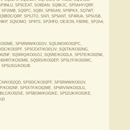
SP9NLU, SP5CEAT, SO8DAN, SQ8KJC, SP5AHY/QRP,
 SP2IMB, SQ5PC, SQ8V, SP8SAN, SP8PKX, SQ7WT,
Q9BDC/QRP, SP5JTO, SN7I, SP5ANT, SP4RUA, SP5USB,
KP, SQ5OMO, SP8TS, SP2HFD, OE3CIN, F8DRE, SP2AA,
KO02ME, SP5RWW/KO01IV, SQ5JMO/KO02PC,
IDC/KO02PF, SP5CEAT/KO01JV, SQ5TK/KO02NG,
2NF, SQ5RIQ/KO01OJ, SQ5RE/KO02LA, SP5TE/KO02NK,
N5HRT/KO02MB, SQ5RS/KO02EP, SP5LYF/KO02MC,
, SP5USG/KO0JB.
CH/KO02QD, SP5IDC/KO02PF, SP5RWW/KO01IV,
P/KO02NF, SP5XTF/KO02ME, SP6RVW/KO02LG,
5BLC/KO02SE, SP5BOM/KO02KE, SP5ZUK/KO02KE,
ji)