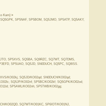
ko Kam}
>
 SQ5GPK, SP5NAF, SP5BOM, SQ5JMO, SP5ATP, SQ5AKY,
>
5JTO, SP5XVS, SQ5BA, SQ9RZC, SQ7WT, SQ7DMS,
3EFD, SP5UAO, SQ5JD, SN0DUCH, SQ5PC, SQ8ISS.
XVS/KO02kj; SQ5JD/KO02qd; SN0DUCH/KO02qd;
O02lc; SQ5JP/KO02nf; SP5BC/KO02kf; SQ5GPK/KO02od;
KO11ld; SP5AWL/KO02nh; SP5TWB/KO02gg;
CH/KO02QD, SQ7WT/KO01KC, SP6IOT/KO01NJ,