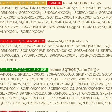
00 - 21:15 LT QRG 144.600 FM
ZMIANA
Tomek SP5BOM
{Ursus
}
>
JTO/KO02lg; SP5XTF/KO02me; SP5RWW/KO01iv; SP5ZUK/KO02ke; SP5
IDR/KO01tv; SQ5JD/KO02qd; SN0DUCH/KO02qd; SQ5PC/KO02lc; SQ5AC/K
LYF/KO02me; SQ5RIQ/KO01oj; SQ7HQZ/KO00il; HF5P/KO02mc; SP5XMD
ISS/KO11ld; SQ8JB/KO10wp; SQ5GPK/KO02od; SP5SRG/KO02me; SP6RV
SCZ/KO12df; SO5ZGO/KO12de; SP5TWB/KO02gg; SP5GO/KO02le; SQ5JP/
AKY/KO01tv; SQ5DA/KO02nf.
15 - 21:30 LT QRG 439.900 FM
Marcin SQ5RIQ
{Radom}
>
FM/KO01NI, SP5UAO/KO01TV, SP7JAC/KO01FK, SP7BRQ/KO01KC, SQ5
IDR/KO01TV,
SQ8JB/KO01WP
, SQ7WT/KO01KC, SQ5BA/KO01UU, SP5RW
JTO/KO02LG, SP7BRK/KO01DJ, SP5CWC/KO02MB, SQ5PC/KO02LC, SP
LPL/KO01XJ.
20 - 21:45 LT QRG 144.310 USB
Łukasz SQ7HQZ
{Busko-Zdrój} >
V/KO01XK, SP8DAJ/KO00UO, SQ8AGA/KO00UO, SP8KP/KO11KC, SQ7WT
UDB/KO00HU, SP7BRQ/KO01KC, SQ8JB/KO01WP, SP8LPL/KO11AJ, SQ8
SEP/KO10CW, SQ8ISS/KO11LD, SQ5JD/KO02QD, SN0DUCH/KO02MG, S
ENZ/KO00IK, SQ5RIQ/KO01OJ, SQ5RIQ/KO01OJ, SQ8RMX/KO10BX, SQ8
SE/KO00FV, SP7BRK/KO01DJ, SP7JS/KO00IL, SP5JTO/KO02LG, SP5XT
LNJ/KO02LC, SQ7FSE/KO00EI, SQ7TCW/KO00HJ, SP8TN/KO00RI, SP7Q
QER/KO11KP, SQ8PKI/KO02MG, SP7KGO/KO00IL, SQ7FBP/KO00IK, SQ7