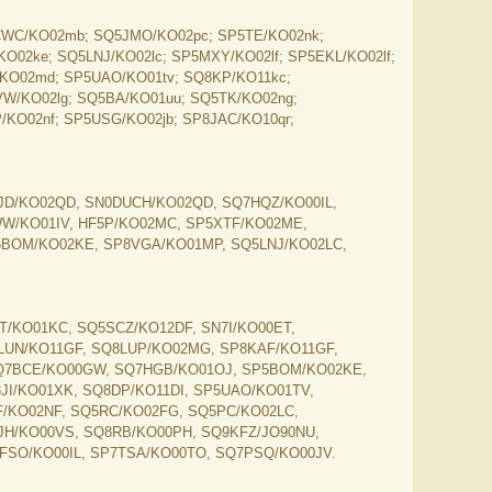
CWC/KO02mb; SQ5JMO/KO02pc; SP5TE/KO02nk;
O02ke; SQ5LNJ/KO02lc; SP5MXY/KO02lf; SP5EKL/KO02lf;
/KO02md; SP5UAO/KO01tv; SQ8KP/KO11kc;
W/KO02lg; SQ5BA/KO01uu; SQ5TK/KO02ng;
KO02nf; SP5USG/KO02jb; SP8JAC/KO10qr;
JD/KO02QD, SN0DUCH/KO02QD, SQ7HQZ/KO00IL,
W/KO01IV, HF5P/KO02MC, SP5XTF/KO02ME,
5BOM/KO02KE, SP8VGA/KO01MP, SQ5LNJ/KO02LC,
/KO01KC, SQ5SCZ/KO12DF, SN7I/KO00ET,
LUN/KO11GF, SQ8LUP/KO02MG, SP8KAF/KO11GF,
Q7BCE/KO00GW, SQ7HGB/KO01OJ, SP5BOM/KO02KE,
JI/KO01XK, SQ8DP/KO11DI, SP5UAO/KO01TV,
F/KO02NF, SQ5RC/KO02FG, SQ5PC/KO02LC,
JH/KO00VS, SQ8RB/KO00PH, SQ9KFZ/JO90NU,
FSO/KO00IL, SP7TSA/KO00TO, SQ7PSQ/KO00JV.