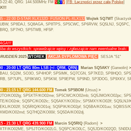
10-22:40, QRG: 144.500MHz FM
S
S
T
V
[
FB: Łączności przez całą Polskę
]
K!!!
45 - 22:00 D-STAR:XLX132D FUSION:PL-XLX132
Wojtek SQ7WT
{Skarżys
UBW, SP8DAJ, SQ8AGA, SP8TPS, SP5CWC, SP6RVW, SQ5LNJ, SQ5PC,
BRQ, SP7HO, SP5TWB, HF5P.
GA!!!
ba do wszystkich: sprawdzajcie wpisy i zgłaszajcie nam ewentualne braki.
GRUDZIEŃ 2025
WTOREK
AKCJA DYPLOMOWA PIĘĆ
SESJA "51"
00 - 20:00 LT QRG 80m LSB (+/- QRM, QRN)
Marian SQ5AKY
{Garwolin}
BAU, SQ2M, SO3O, SP4HOP, SP5IMK, SQ7CGN, SP7KED, SP8HQO, SP
RB, SP7UPL, SP8KWO, SP5KW, SP9EPW, SP9ND, SP3DOG, SP9XKV, SP
00 - 21:15 LT QRG 144.600 FM
Tomek SP5BOM
{Ursus}
>
JTO/KO02lg; SP5XTF/KO02me; SP5CWC/KO02mb; SQ5JMO/KO02pc; SP5
TE/KO02nk; SQ5PC/KO02lc; SQ5AKY/KO01tv; SP5MXY/KO02lf; SQ5LNJ/K
EKL/KO02lf; SQ5RIQ/KO01oj; SQ5PIK/KO02pf; SQ5BA/KO01uu; SQ8ISS/
XMD/KO02md; SQ7HQZ/KO00il; SQ5DA/KO02dj.
15 - 21:30 LT QRG 439.900 FM
Marcin SQ5RIQ
{Radom}
>
XTF/KO02ME, SP5JTO/KO02LG, SQ5PC/KO0LC, SQ5JD/KO02QD, SN0DU