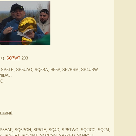
3+)
SQ7WT
203
 SP5TE, SP5UAO, SQ5BA, HF5P, SP7BRM, SP4UBW,
P8DAJ.
O.
 sesji!
>
P5EAF, SQ6POH, SP5TE, SQ4D, SP5TWG, SQ2ICC, SQ2M,
, SQ6JFJ, SQ3NMT, SQ7CGN, SP7KED, SQ4RCU,