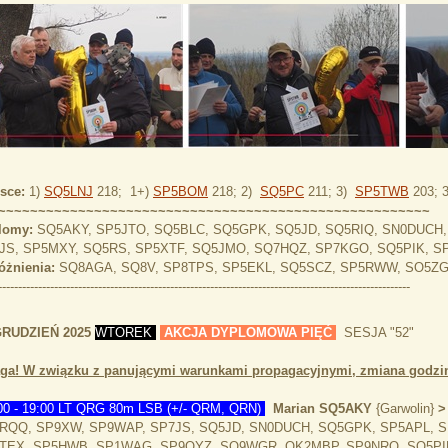
sce:
1)
SQ5LNJ
218; 1+)
SP5BOM
218; 2)
SQ5PC
211; 3)
SP5TWB
203; 
~~~~~~~~~~~~~~~~~~~~~~~~~~~~~~~~~~~~~~~~~~~~~~~~~~~~~~
lomy:
SQ5AKY, SP5JTO, SQ5BLC, SQ5GPK, SQ5JD, SQ5RIQ, SN0DUCH,
JS, SP5MXY, SQ5RS, SP5XTF, SQ5JMO, SQ7HQZ, SP7KGO, SQ5PIK, S
óżnienia:
SQ8AGA, SQ8V, SP8TPS, SP5EKL, SQ5SCZ, SP5RWW, SO5ZG
-------------------------------------------------------------------------------------------------------
GRUDZIEŃ 2025
WTOREK
AKCJA DYPLOMOWA PIĘĆ
SESJA "52"
ga! W związku z panującymi warunkami propagacyjnymi, zmiana godzin
00 - 19:00 LT QRG 80m LSB (+/- QRM, QRN)
Marian SQ5AKY
{Garwolin}
RQQ, SP9XW, SP9WAP, SP7JS, SQ5JD, SN0DUCH, SQ5GPK, SP5APL, S
TEX, SP5HWB, SP1WAG, SP9OYZ, SQ9WGR, OK2MBP, SP9NRO, SQ5PIK