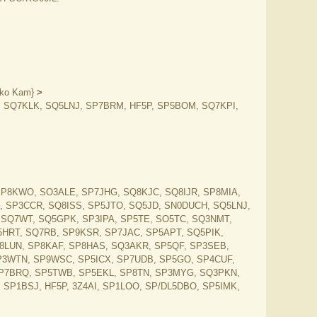
sko Kam}
>
 SQ7KLK, SQ5LNJ, SP7BRM, HF5P, SP5BOM, SQ7KPI,
>
P8KWO, SO3ALE, SP7JHG, SQ8KJC, SQ8IJR, SP8MIA,
, SP3CCR, SQ8ISS, SP5JTO, SQ5JD, SN0DUCH, SQ5LNJ,
SQ7WT, SQ5GPK, SP3IPA, SP5TE, SO5TC, SQ3NMT,
HRT, SQ7RB, SP9KSR, SP7JAC, SP5APT, SQ5PIK,
8LUN, SP8KAF, SP8HAS, SQ3AKR, SP5QF, SP3SEB,
P3WTN, SP9WSC, SP5ICX, SP7UDB, SP5GO, SP4CUF,
SP7BRQ, SP5TWB, SP5EKL, SP8TN, SP3MYG, SQ3PKN,
SP1BSJ, HF5P, 3Z4AI, SP1LOO, SP/DL5DBO, SP5IMK,