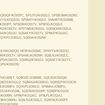
SQ5SQF/KO02PC, SP5JTO/KO02LG, SP5BOM/KO02KE,
5VYS/KO02OG, SP5MXY/KO02LF, SN5HRT/KO02MB,
KO02PF, SP5IDR/KO01TV, SP5EKL/KO02LF,
UAO/KO01TV, SP5TWB/KO02GG, SQ5NOR/KO02LA,
BA/KO01UU, SQ5AKY/KO01TV, SP8KP/KO11KC,
Q7KPI/JO91UJ, SQ5DA/KO02NF.
UCH/KO02QD, HF5P/KO02MC, SP5VYS/KO02OG,
DR/KO01TV, SP5AWL/KO02NH, SQ5LNJ/KO02LC,
5PD/KO02TD, SQ5RIQ/KO01OJ, SQ5AKY/KO01TV,
5GPK/KO02OD
7I/KO00ET, SQ9OZE/JO90WE, SQ5JD/KO02QD,
Q8ISS/KO11LD, SQ8AGA/KO00UO, SQ8SEP/KO10CW,
E/KO00FV, SQ7KPI/JO91UJ, SP9MAI/JO90PU,
SUI/KO01NK, SQ8JB/KO01WP, SQ8DP/KO11DI,
/KO00RI, SP8KP/KO11KC, SP8LPL/KO11AJ,
DB/KO00HU, SQ5LNJ/KO02LC, SQ5PIK/KO02PF,
7FSO/KO00IL.