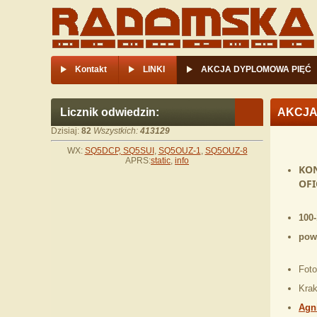
Kontakt
LINKI
AKCJA DYPLOMOWA PIĘĆ
Licznik odwiedzin:
AKCJA
Dzisiaj:
82
Wszystkich:
413129
WX:
SQ5DCP,
SQ5SUI
,
SQ5OUZ-1
,
SQ5OUZ-8
APRS:
static
,
info
KON
OFI
100-
pow.
Foto
Krak
Agn