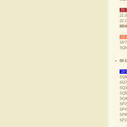
21:3
21:3
22:
BRA
21:
SP7
SQ5
09 
19:
SQ8
SQ7
SQ3
SQ5
SQ4
SP2
SP4
SP8
SP2